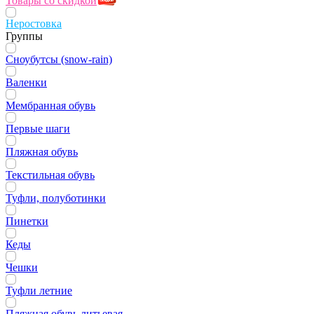
Товары со скидкой
Неростовка
Группы
Сноубутсы (snow-rain)
Валенки
Мембранная обувь
Первые шаги
Пляжная обувь
Текстильная обувь
Туфли, полуботинки
Пинетки
Кеды
Чешки
Туфли летние
Пляжная обувь литьевая