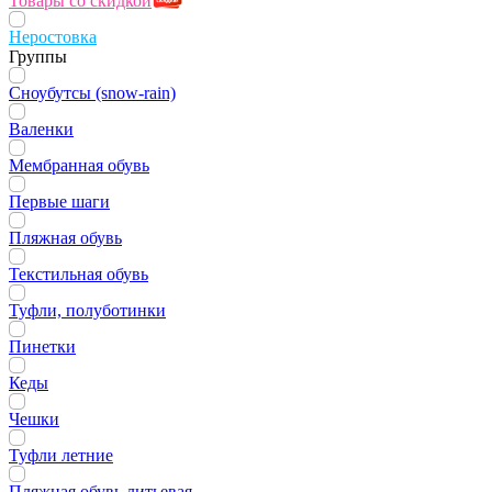
Товары со скидкой
Неростовка
Группы
Сноубутсы (snow-rain)
Валенки
Мембранная обувь
Первые шаги
Пляжная обувь
Текстильная обувь
Туфли, полуботинки
Пинетки
Кеды
Чешки
Туфли летние
Пляжная обувь литьевая